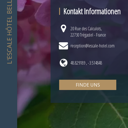
L'ESCALE HÔTEL BELLEVUE
Kontakt Informationen
20 Rue des Calculots,
22730 Trégastel - France
reception@lescale-hotel.com
48.829189 , -3.514848
FINDE UNS