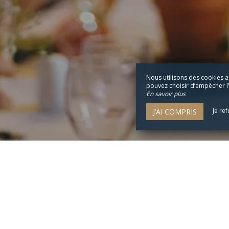
ENVOYER
Nous utilisons des cookies a
pouvez choisir d’empêcher l’u
En savoir plus
Je re
J’AI COMPRIS
L'Escale Hôtel Bellevue
20 Rue des Calculots,
22730 Trégastel - France