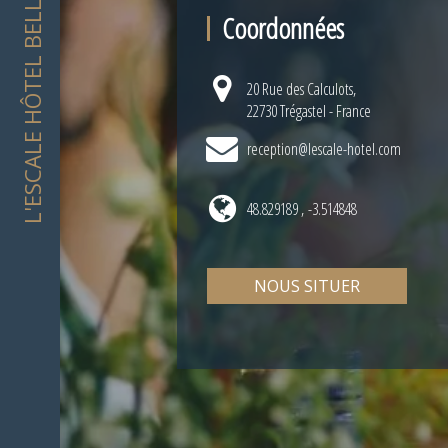
L'ESCALE HÔTEL BELLEVUE
Coordonnées
20 Rue des Calculots,
22730 Trégastel - France
reception@lescale-hotel.com
48.829189 , -3.514848
NOUS SITUER