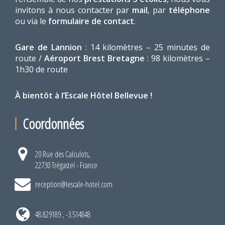
invitons à nous contacter par
mail
, par
téléphone
ou via le
formulaire de contact
.
Gare de Lannion
: 14 kilomètres – 25 minutes de
route /
Aéroport Brest Bretagne
: 98 kilomètres –
1h30 de route
À bientôt à l’Escale Hôtel Bellevue !
Coordonnées
20 Rue des Calculots,
22730 Trégastel - France
reception@lescale-hotel.com
48.829189 , -3.514848