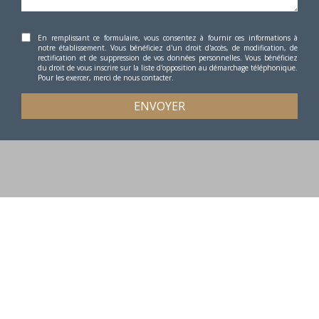
En remplissant ce formulaire, vous consentez à fournir ces informations à
notre établissement. Vous bénéficiez d'un droit d'accès, de modification, de
rectification et de suppression de vos données personnelles. Vous bénéficiez
du droit de vous inscrire sur la liste d'opposition au démarchage téléphonique.
Pour les exercer, merci de nous contacter.
ENVOYER